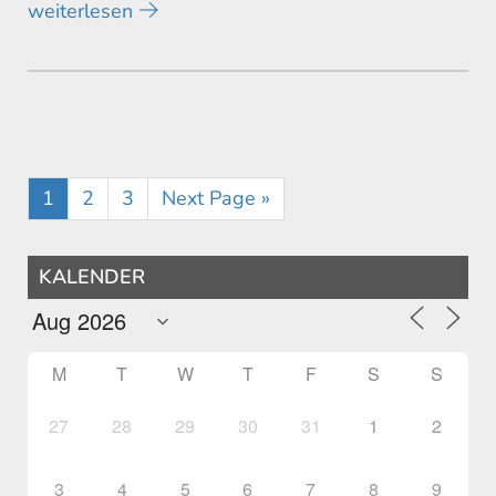
weiterlesen
1
2
3
Next Page »
KALENDER
M
T
W
T
F
S
S
27
28
29
30
31
1
2
3
4
5
6
7
8
9