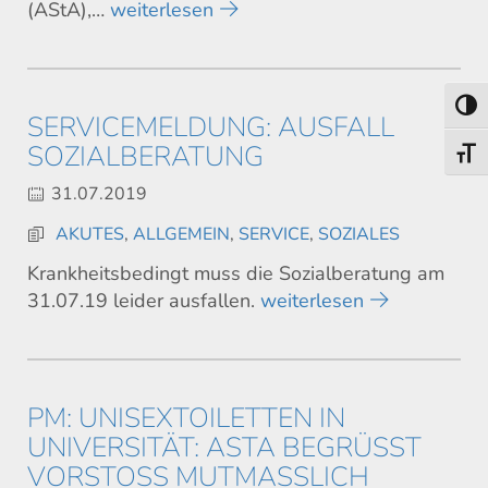
(AStA),…
weiterlesen
Toggl
SERVICEMELDUNG: AUSFALL
SOZIALBERATUNG
Toggl
31.07.2019
AKUTES
,
ALLGEMEIN
,
SERVICE
,
SOZIALES
Krankheitsbedingt muss die Sozialberatung am
31.07.19 leider ausfallen.
weiterlesen
PM: UNISEXTOILETTEN IN
UNIVERSITÄT: ASTA BEGRÜSST V
ORSTOSS MUTMASSLICH UNI