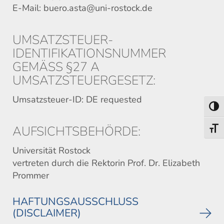
E-Mail: buero.asta@uni-rostock.de
UMSATZSTEUER-
IDENTIFIKATIONSNUMMER
GEMÄSS §27 A U
MSATZSTEUERGESETZ:
Umsatzsteuer-ID: DE requested
Toggl
AUFSICHTSBEHÖRDE:
Toggl
Universität Rostock
vertreten durch die Rektorin Prof. Dr. Elizabeth
Prommer
HAFTUNGSAUSSCHLUSS
(DISCLAIMER)