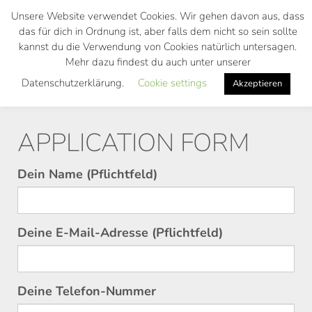
Skip
Unsere Website verwendet Cookies. Wir gehen davon aus, dass
to
das für dich in Ordnung ist, aber falls dem nicht so sein sollte
main
kannst du die Verwendung von Cookies natürlich untersagen.
Toggl
content
Mehr dazu findest du auch unter unserer
navig
Datenschutzerklärung.
Cookie settings
Akzeptieren
APPLICATION FORM
Dein Name (Pflichtfeld)
Bitte lasse dieses Feld leer.
Deine E-Mail-Adresse (Pflichtfeld)
Bitte lasse dieses Feld leer.
Deine Telefon-Nummer