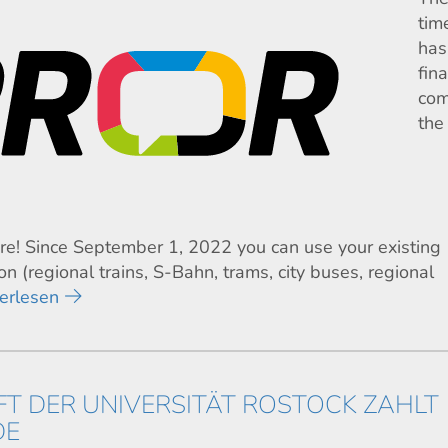
tim
has
fina
com
the
ere! Since September 1, 2022 you can use your existing
on (regional trains, S-Bahn, trams, city buses, regional
erlesen
T DER UNIVERSITÄT ROSTOCK ZAHLT
DE