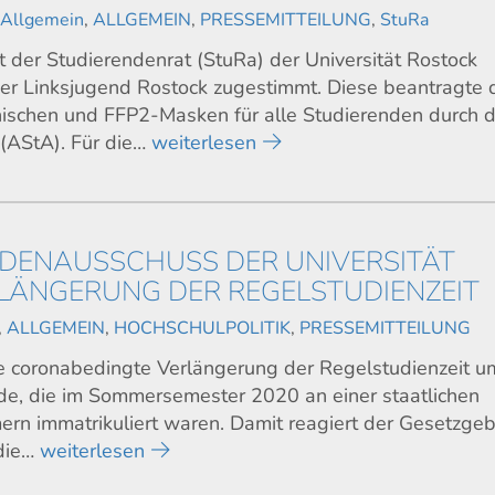
,
Allgemein
,
ALLGEMEIN
,
PRESSEMITTEILUNG
,
StuRa
t der Studierendenrat (StuRa) der Universität Rostock
r Linksjugend Rostock zugestimmt. Diese beantragte 
inischen und FFP2-Masken für alle Studierenden durch 
(AStA). Für die…
weiterlesen
NDENAUSSCHUSS DER UNIVERSITÄT
ÄNGERUNG DER REGELSTUDIENZEIT
,
ALLGEMEIN
,
HOCHSCHULPOLITIK
,
PRESSEMITTEILUNG
e coronabedingte Verlängerung der Regelstudienzeit u
ende, die im Sommersemester 2020 an einer staatlichen
n immatrikuliert waren. Damit reagiert der Gesetzgeb
 die…
weiterlesen