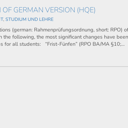
 OF GERMAN VERSION (HQE)
MT
,
STUDIUM UND LEHRE
tions (german: Rahmenprüfungsordnung, short: RPO) of
n the following, the most significant changes have bee
es for all students: “Frist-Fünfen” (RPO BA/MA §10;…