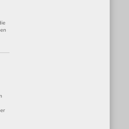
die
den
m
er