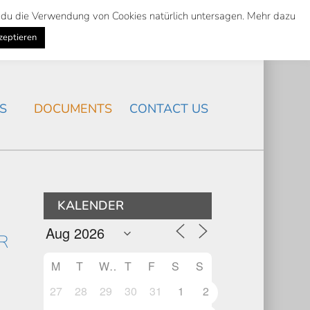
st du die Verwendung von Cookies natürlich untersagen. Mehr dazu
Suche
Search
K
NEWS
/
zeptieren
Search
S
DOCUMENTS
CONTACT US
KALENDER
R
M
T
W
T
F
S
S
27
28
29
30
31
1
2
e