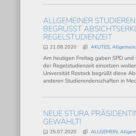
ALLGEMEINER STUDIERE
BEGRÜSST ABSICHTSERKL
EGELSTUDIENZEIT
21.08.2020
AKUTES
,
Allgemein
Am heutigen Freitag gaben SPD und C
der Regelstudienzeit einsetzen woll
Universität Rostock begrüßt diese A
anderen Studierendenschaften in M
NEUE STURA PRÄSIDENTI
GEWÄHLT!
25.07.2020
ALLGEMEIN
,
Allgem