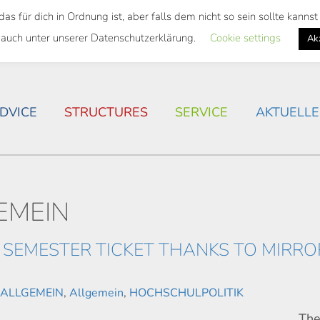
 für dich in Ordnung ist, aber falls dem nicht so sein sollte kann
 SEMESTER TICKET
HOUSING SITUATION IN ROSTOC
 auch unter unserer Datenschutzerklärung.
Cookie settings
Ak
DVICE
STRUCTURES
SERVICE
AKTUELLE
EMEIN
SEMESTER TICKET THANKS TO MIRRO
,
ALLGEMEIN
,
Allgemein
,
HOCHSCHULPOLITIK
Th