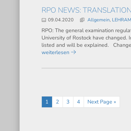
RPO NEWS: TRANSLATION
09.04.2020
Allgemein
,
LEHRA
RPO: The general examination regula
University of Rostock have changed. I
listed and will be explained. Chang
weiterlesen
1
2
3
4
Next Page »