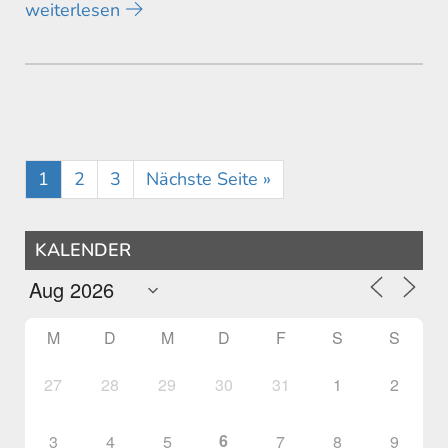
weiterlesen
1
2
3
Nächste Seite »
KALENDER
M
D
M
D
F
S
S
27
28
29
30
31
1
2
6
3
4
5
7
8
9