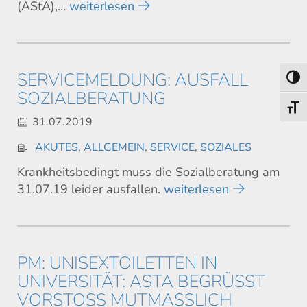
(AStA),…
weiterlesen
SERVICEMELDUNG: AUSFALL
Umsch
SOZIALBERATUNG
Schri
31.07.2019
AKUTES
,
ALLGEMEIN
,
SERVICE
,
SOZIALES
Krankheitsbedingt muss die Sozialberatung am
31.07.19 leider ausfallen.
weiterlesen
PM: UNISEXTOILETTEN IN
UNIVERSITÄT: ASTA BEGRÜSST V
ORSTOSS MUTMASSLICH UNI