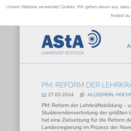
Skip
Unsere Website verwendet Cookies. Wir gehen davon aus, dass das
to
NATIONWIDE
findest du
main
content
A
PM: REFORM DER LEHRK
27.03.2024
ALLGEMEIN
,
HOCHS
PM: Reform der Lehrkräftebildung – u
Studierendenvertretung der größten 
hat eine Zielsetzung für die Reform d
Landesregierung im Prozess der Nove