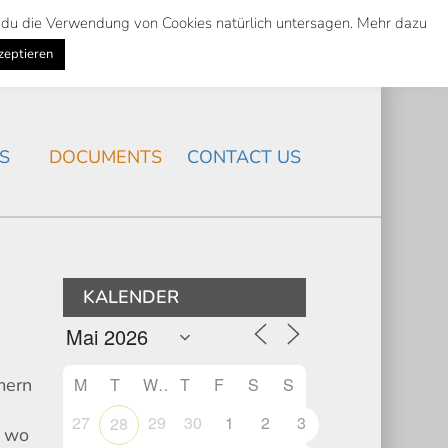
st du die Verwendung von Cookies natürlich untersagen. Mehr dazu
Suche
Search
K
NEWS
/
zeptieren
Search
S
DOCUMENTS
CONTACT US
KALENDER
M
T
W
T
F
S
S
mern
27
29
30
1
2
3
28
, wo