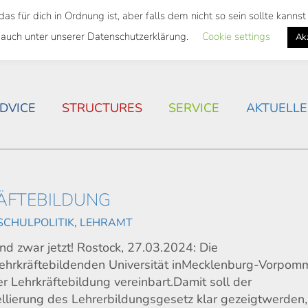
 für dich in Ordnung ist, aber falls dem nicht so sein sollte kann
 SEMESTER TICKET
HOUSING SITUATION IN ROSTOC
 auch unter unserer Datenschutzerklärung.
Cookie settings
Ak
DVICE
STRUCTURES
SERVICE
AKTUELLE
RÄFTEBILDUNG
CHULPOLITIK
,
LEHRAMT
nd zwar jetzt! Rostock, 27.03.2024: Die
lehrkräftebildenden Universität inMecklenburg-Vorpom
er Lehrkräftebildung vereinbart.Damit soll der
llierung des Lehrerbildungsgesetz klar gezeigtwerden