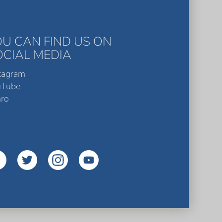
OU CAN FIND US ON
OCIAL MEDIA
tagram
uTube
ro