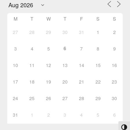
M
T
W
T
F
S
S
27
28
29
30
31
1
2
6
3
4
5
7
8
9
10
11
12
13
14
15
16
17
18
19
20
21
22
23
24
25
26
27
28
29
30
31
1
2
3
4
5
6
Toggl