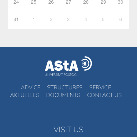
24
25
26
27
28
29
30
31
1
2
3
4
5
6
ADVICE
STRUCTURES
SERVICE
AKTUELLES
DOCUMENTS
CONTACT US
VISIT US