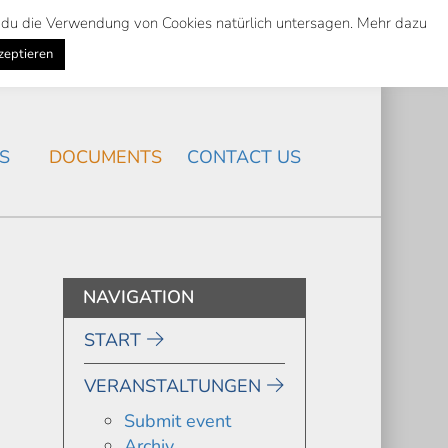
st du die Verwendung von Cookies natürlich untersagen. Mehr dazu
Suche
Search
K
NEWS
/
zeptieren
Search
S
DOCUMENTS
CONTACT US
NAVIGATION
START
VERANSTALTUNGEN
Submit event
Archiv