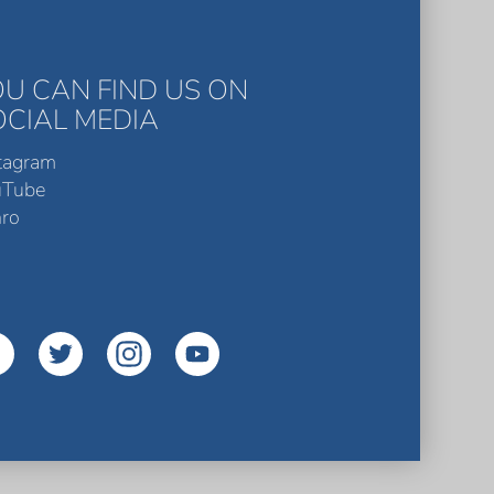
OU CAN FIND US ON
OCIAL MEDIA
tagram
uTube
ro