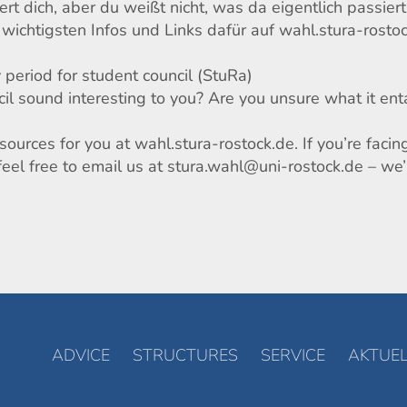
ert dich, aber du weißt nicht, was da eigentlich passier
 wichtigsten Infos und Links dafür auf wahl.stura-rosto
period for student council (StuRa)
il sound interesting to you? Are you unsure what it ent
ources for you at wahl.stura-rostock.de. If you’re facin
feel free to email us at stura.wahl@uni-rostock.de – we’
ADVICE
STRUCTURES
SERVICE
AKTUEL