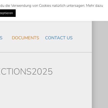
st du die Verwendung von Cookies natürlich untersagen. Mehr dazu
Suche
Search
K
NEWS
/
zeptieren
Search
S
DOCUMENTS
CONTACT US
ECTIONS2025