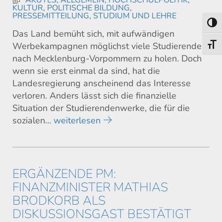
AKUTES
,
ALLGEMEIN
,
HOCHSCHULPOLITIK
,
KULTUR
,
POLITISCHE BILDUNG
,
PRESSEMITTEILUNG
,
STUDIUM UND LEHRE
Umsch
Das Land bemüht sich, mit aufwändigen
Werbekampagnen möglichst viele Studierende
Schri
nach Mecklenburg-Vorpommern zu holen. Doch
wenn sie erst einmal da sind, hat die
Landesregierung anscheinend das Interesse
verloren. Anders lässt sich die finanzielle
Situation der Studierendenwerke, die für die
sozialen…
weiterlesen
ERGÄNZENDE PM:
FINANZMINISTER MATHIAS
BRODKORB ALS
DISKUSSIONSGAST BESTÄTIGT