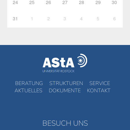
24
25
26
27
28
29
30
31
1
2
3
4
5
6
BERATUNG
STRUKTUREN
SERVICE
AKTUELLES
DOKUMENTE
KONTAKT
BESUCH UNS