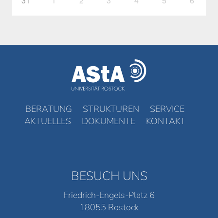
31
1
2
3
4
5
6
BERATUNG
STRUKTUREN
SERVICE
AKTUELLES
DOKUMENTE
KONTAKT
BESUCH UNS
Friedrich-Engels-Platz 6
18055 Rostock