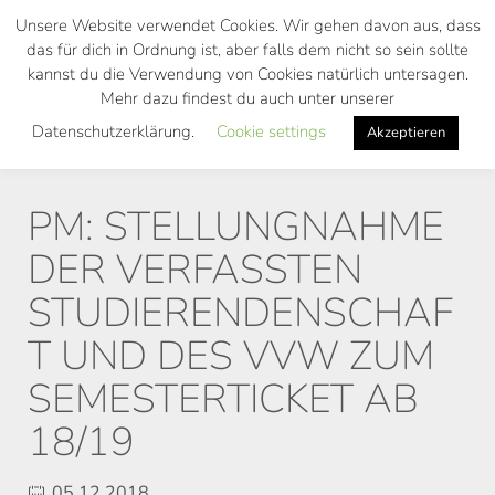
Skip
Unsere Website verwendet Cookies. Wir gehen davon aus, dass
to
das für dich in Ordnung ist, aber falls dem nicht so sein sollte
main
kannst du die Verwendung von Cookies natürlich untersagen.
Toggl
content
Mehr dazu findest du auch unter unserer
navig
Datenschutzerklärung.
Cookie settings
Akzeptieren
PM: STELLUNGNAHME
DER VERFASSTEN
STUDIERENDENSCHAF
T UND DES VVW ZUM
SEMESTERTICKET AB
18/19
05.12.2018