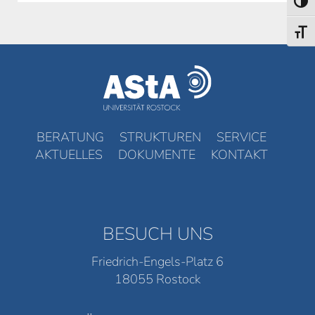
Umsch
Schri
BERATUNG
STRUKTUREN
SERVICE
AKTUELLES
DOKUMENTE
KONTAKT
BESUCH UNS
Friedrich-Engels-Platz 6
18055 Rostock