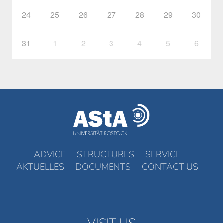
24
25
26
27
28
29
30
31
1
2
3
4
5
6
ADVICE
STRUCTURES
SERVICE
AKTUELLES
DOCUMENTS
CONTACT US