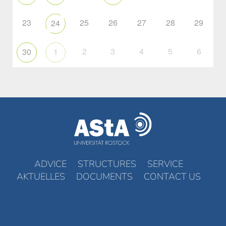
23
25
26
27
28
29
24
2
3
4
5
6
30
1
ADVICE
STRUCTURES
SERVICE
AKTUELLES
DOCUMENTS
CONTACT US