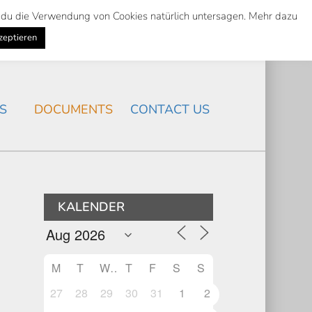
st du die Verwendung von Cookies natürlich untersagen. Mehr dazu
Suche
Search
K
NEWS
/
zeptieren
Search
S
DOCUMENTS
CONTACT US
KALENDER
M
T
W
T
F
S
S
27
28
29
30
31
1
2