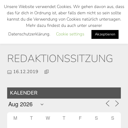
Skip
Unsere Website verwendet Cookies. Wir gehen davon aus, dass
to
das für dich in Ordnung ist, aber falls dem nicht so sein sollte
main
kannst du die Verwendung von Cookies natürlich untersagen.
Toggl
content
Mehr dazu findest du auch unter unserer
navig
Datenschutzerklärung.
Cookie settings
Akzeptieren
REDAKTIONSSITZUNG
16.12.2019
KALENDER
M
T
W
T
F
S
S