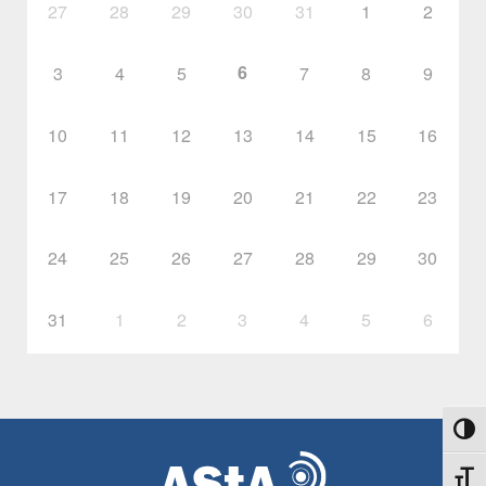
27
28
29
30
31
1
2
6
3
4
5
7
8
9
10
11
12
13
14
15
16
17
18
19
20
21
22
23
24
25
26
27
28
29
30
31
1
2
3
4
5
6
Toggl
Toggl