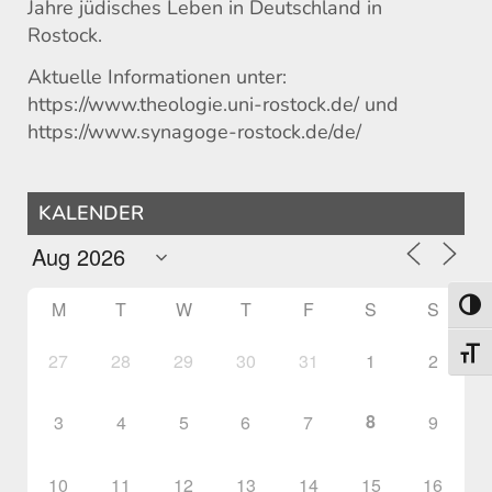
Jahre jüdisches Leben in Deutschland in
Rostock.
Aktuelle Informationen unter:
https://www.theologie.uni-rostock.de/ und
https://www.synagoge-rostock.de/de/
KALENDER
M
T
W
T
F
S
S
Toggl
Toggl
27
28
29
30
31
1
2
8
3
4
5
6
7
9
10
11
12
13
14
15
16