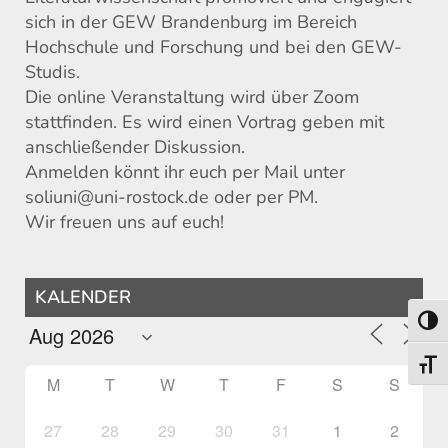
sich in der GEW Brandenburg im Bereich
Hochschule und Forschung und bei den GEW-
Studis.
Die online Veranstaltung wird über Zoom
stattfinden. Es wird einen Vortrag geben mit
anschließender Diskussion.
Anmelden könnt ihr euch per Mail unter
soliuni@uni-rostock.de oder per PM.
Wir freuen uns auf euch!
KALENDER
Toggl
Toggl
M
T
W
T
F
S
S
27
28
29
30
31
1
2