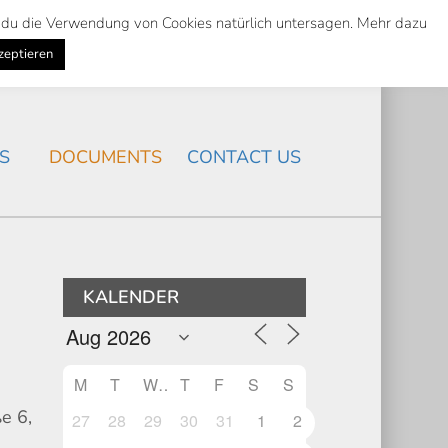
st du die Verwendung von Cookies natürlich untersagen. Mehr dazu
Suche
Search
K
NEWS
/
zeptieren
Search
S
DOCUMENTS
CONTACT US
KALENDER
M
T
W
T
F
S
S
e 6,
27
28
29
30
31
1
2