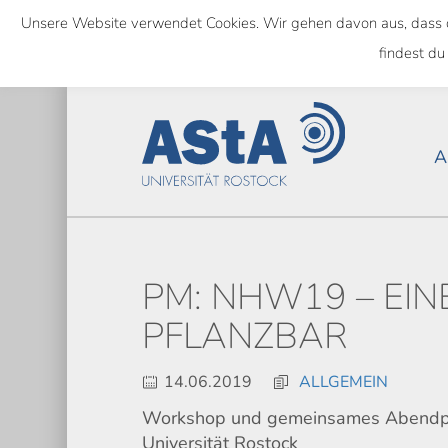
Skip
Unsere Website verwendet Cookies. Wir gehen davon aus, dass das
to
NATIONWIDE
findest du
main
content
A
PM: NHW19 – EIN
PFLANZBAR
14.06.2019
ALLGEMEIN
Workshop und gemeinsames Abendpr
Universität Rostock