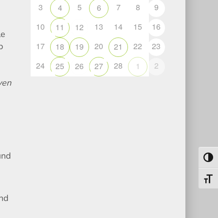
3
5
7
8
9
4
6
10
13
14
15
16
11
12
le
p
17
20
22
23
18
19
21
24
28
2
25
26
27
1
ven
und
Toggl
Toggl
ind