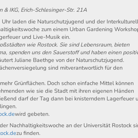
 & IKG, Erich-Schlesinger-Str. 21A
hr laden die Naturschutzjugend und der Interkulturel
haltigkeitswoche zum einem Urban Gardening Worksho
rfeuer und Live-Musik ein.
Großstädten wie Rostock. Sie sind Lebensraum, bieten
ma, spenden uns den Sauerstoff und haben einen positi
läutert Juliane Baethge von der Naturschutzjugend.
lächenversiegelung sind mitverantwortlich für den
mehr Grünflächen. Doch schon einfache Mittel können
nehmenden wie sie die Stadt mit ihren eigenen Händen
eßend darf der Tag dann bei knisterndem Lagerfeuer 
lingen.
ck.de
wird gebeten.
er Nachhaltigkeitswoche an der Universität Rostock s
tock.de
zu finden.