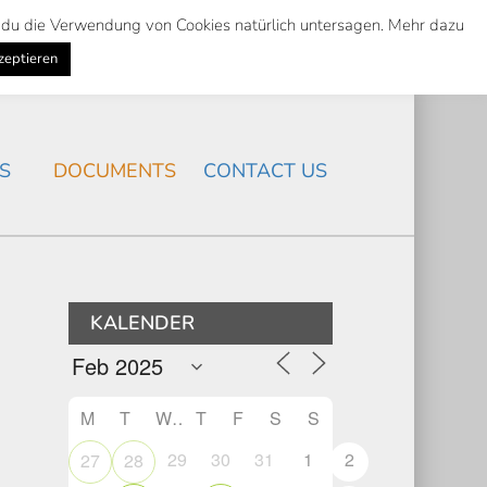
st du die Verwendung von Cookies natürlich untersagen. Mehr dazu
Suche
Search
K
NEWS
/
zeptieren
Search
S
DOCUMENTS
CONTACT US
KALENDER
M
T
W
T
F
S
S
29
30
31
1
2
27
28