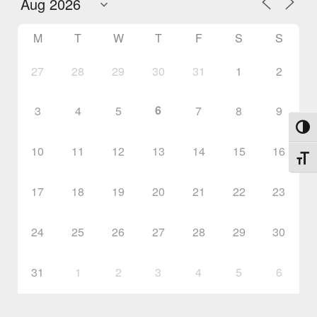
M
T
W
T
F
S
S
27
28
29
30
31
1
2
6
3
4
5
7
8
9
Toggl
10
11
12
13
14
15
16
Toggl
17
18
19
20
21
22
23
24
25
26
27
28
29
30
31
1
2
3
4
5
6