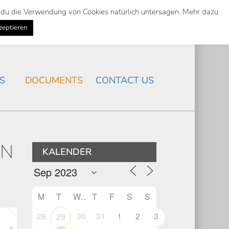
st du die Verwendung von Cookies natürlich untersagen. Mehr dazu
Suche
Search
K
NEWS
/
zeptieren
Search
S
DOCUMENTS
CONTACT US
EN
KALENDER
M
T
W
T
F
S
S
28
30
31
1
2
3
29