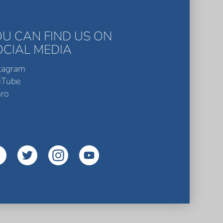
OU CAN FIND US ON
OCIAL MEDIA
tagram
uTube
ro