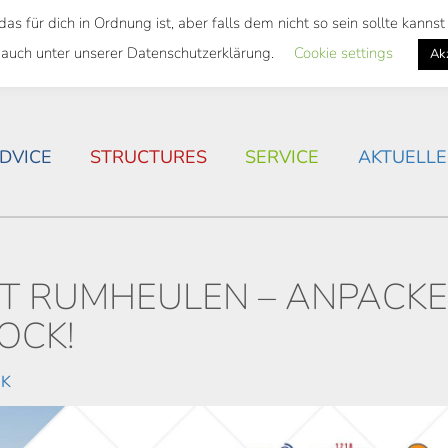
 für dich in Ordnung ist, aber falls dem nicht so sein sollte kann
 SEMESTER TICKET
HOUSING SITUATION IN ROSTOC
 auch unter unserer Datenschutzerklärung.
Cookie settings
Ak
DVICE
STRUCTURES
SERVICE
AKTUELLE
T RUMHEULEN – ANPACK
OCK!
IK