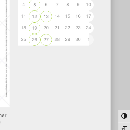
4
6
7
8
9
10
5
11
14
15
16
17
12
13
18
20
21
22
23
24
19
25
28
29
30
1
26
27
mer
Toggl
e