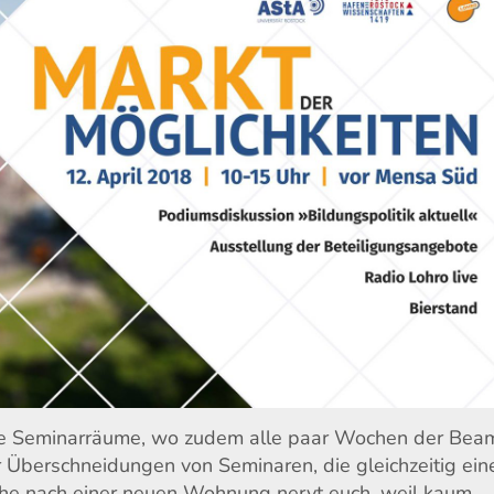
llte Seminarräume, wo zudem alle paar Wochen der Bea
ber Überschneidungen von Seminaren, die gleichzeitig ein
che nach einer neuen Wohnung nervt euch, weil kaum