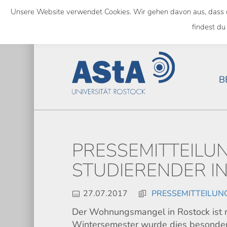
Skip
Unsere Website verwendet Cookies. Wir gehen davon aus, dass das
to
SEMESTERTICKET ALS BUNDE
findest du
main
content
B
PRESSEMITTEILU
STUDIERENDER I
27.07.2017
PRESSEMITTEILUN
Der Wohnungsmangel in Rostock ist ni
Wintersemester wurde dies besonders