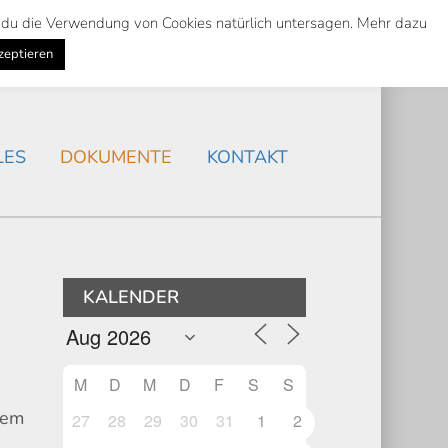
st du die Verwendung von Cookies natürlich untersagen. Mehr dazu
Suche
Search
AKTUELLES
/
zeptieren
Search
LES
DOKUMENTE
KONTAKT
KALENDER
M
D
M
D
F
S
S
tem
27
28
29
30
31
1
2