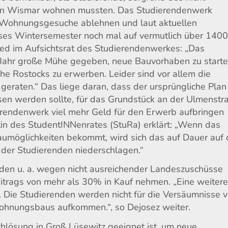
 in Wismar wohnen mussten. Das Studierendenwerk
0 Wohnungsgesuche ablehnen und laut aktuellen
eses Wintersemester noch mal auf vermutlich über 140
lied im Aufsichtsrat des Studierendenwerkes: „Das
 Jahr große Mühe gegeben, neue Bauvorhaben zu start
e Rostocks zu erwerben. Leider sind vor allem die
eraten.“ Das liege daran, dass der ursprüngliche Plan
sen werden sollte, für das Grundstück an der Ulmenstr
rendenwerk viel mehr Geld für den Erwerb aufbringen
tin des StudentINNenrates (StuRa) erklärt: „Wenn das
umöglichkeiten bekommt, wird sich das auf Dauer auf 
 der Studierenden niederschlagen.“
nden u. a. wegen nicht ausreichender Landeszuschüsse
trags von mehr als 30% in Kauf nehmen. „Eine weiter
. Die Studierenden werden nicht für die Versäumnisse 
ohnungsbaus aufkommen.“, so Dejosez weiter.
chlösung in Groß Lüsewitz geeignet ist, um neue