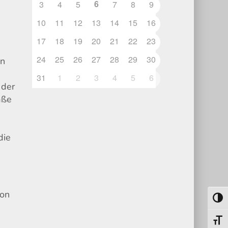
6
3
4
5
7
8
9
10
11
12
13
14
15
16
0
17
18
19
20
21
22
23
24
25
26
27
28
29
30
en
31
1
2
3
4
5
6
 der
aße
die
e
von
Umsch
Schri