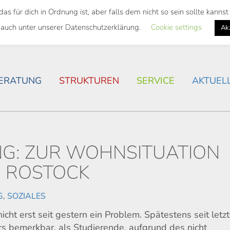
 für dich in Ordnung ist, aber falls dem nicht so sein sollte kann
SWEITES TICKET
WOHNSITUATION IN ROSTOCK
 auch unter unserer Datenschutzerklärung.
Cookie settings
Ak
ERATUNG
STRUKTUREN
SERVICE
AKTUEL
NG: ZUR WOHNSITUATION
N ROSTOCK
G
,
SOZIALES
cht erst seit gestern ein Problem. Spätestens seit letz
 bemerkbar, als Studierende, aufgrund des nicht