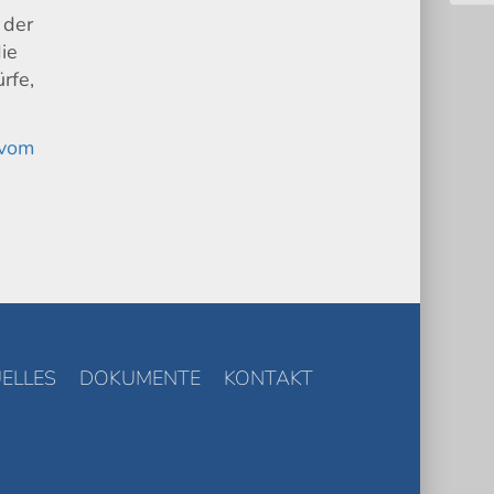
 der
die
rfe,
 vom
ELLES
DOKUMENTE
KONTAKT