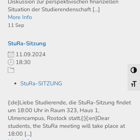
Diskussion zur perspektivischen finanziellen
Situation der Studierendenschaft [...]
More Info
11
Sep
StuRa-Sitzung
11.09.2024
18:30
Toggl
StuRa-SITZUNG
Toggl
{:de}Liebe Studierende, die StuRa-Sitzung findet
um 18:00 Uhr in Raum 323, Haus 1,
Ulmencampus, Rostock statt.{:}{:en}Dear
students, the StuRa meeting will take place at
18:00 [...]