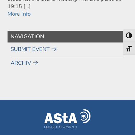
19:15 [...]
More Info
NAVIGATION
Toggl
SUBMIT EVENT
Toggl
ARCHIV