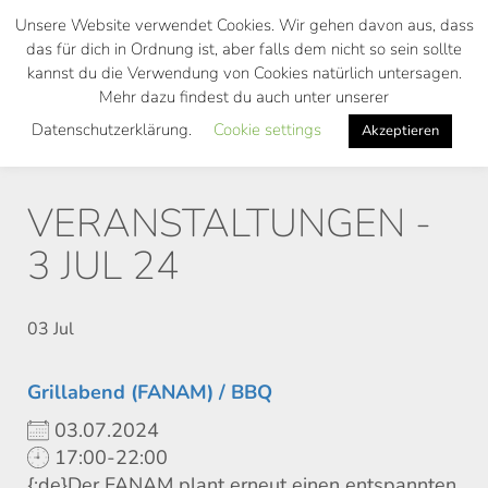
Skip
Unsere Website verwendet Cookies. Wir gehen davon aus, dass
to
das für dich in Ordnung ist, aber falls dem nicht so sein sollte
main
kannst du die Verwendung von Cookies natürlich untersagen.
Toggl
content
Mehr dazu findest du auch unter unserer
navig
Datenschutzerklärung.
Cookie settings
Akzeptieren
VERANSTALTUNGEN -
3 JUL 24
03
Jul
Grillabend (FANAM) / BBQ
03.07.2024
17:00-22:00
{:de}Der FANAM plant erneut einen entspannten