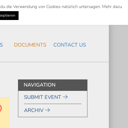
st du die Verwendung von Cookies natürlich untersagen. Mehr dazu
Suche
Search
K
NEWS
/
zeptieren
Search
S
DOCUMENTS
CONTACT US
NAVIGATION
SUBMIT EVENT
ARCHIV