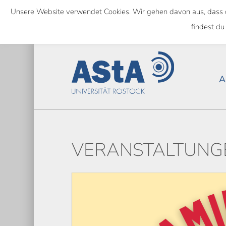
Skip
Unsere Website verwendet Cookies. Wir gehen davon aus, dass das
to
NATIONWIDE
findest du
main
content
A
VERANSTALTUNGE