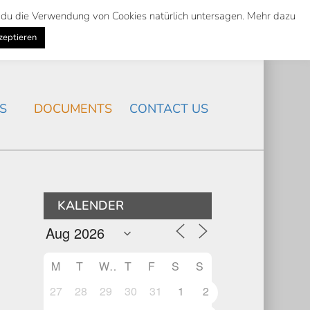
st du die Verwendung von Cookies natürlich untersagen. Mehr dazu
Suche
Search
K
NEWS
/
zeptieren
Search
S
DOCUMENTS
CONTACT US
KALENDER
M
T
W
T
F
S
S
27
28
29
30
31
1
2