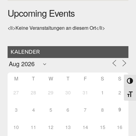
Upcoming Events
<li>Keine Veranstaltungen an diesem Ort</li>
KALENDER
M
T
W
T
F
S
S
Toggl
27
28
29
30
31
1
2
Toggl
9
3
4
5
6
7
8
10
11
12
13
14
15
16