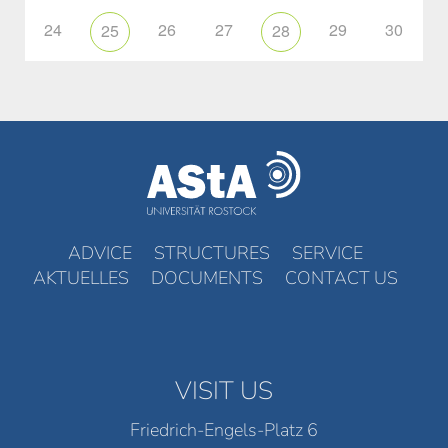
24
26
27
29
30
25
28
ADVICE
STRUCTURES
SERVICE
AKTUELLES
DOCUMENTS
CONTACT US
VISIT US
Friedrich-Engels-Platz 6