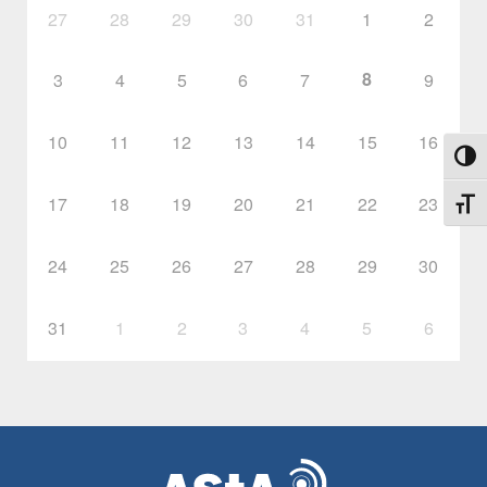
27
28
29
30
31
1
2
8
3
4
5
6
7
9
10
11
12
13
14
15
16
Toggl
17
18
19
20
21
22
23
Toggl
24
25
26
27
28
29
30
31
1
2
3
4
5
6