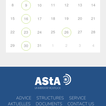
8
11
12
13
14
9
10
15
18
19
20
21
16
17
22
25
27
28
23
24
26
29
31
1
2
3
4
30
ADVICE
STRUCTURES
SERVICE
AKTUELLES
DOCUMENTS
CONTACT US