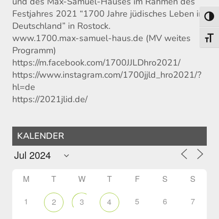
und des Max-Samuel-Hauses im Rahmen des
Festjahres 2021 “1700 Jahre jüdisches Leben in
Toggl
Deutschland” in Rostock.
www.1700.max-samuel-haus.de (MV weites
Toggl
Programm)
https://m.facebook.com/1700JJLDhro2021/
https://www.instagram.com/1700jjld_hro2021/?
hl=de
https://2021jlid.de/
KALENDER
M
T
W
T
F
S
S
1
5
6
7
2
3
4