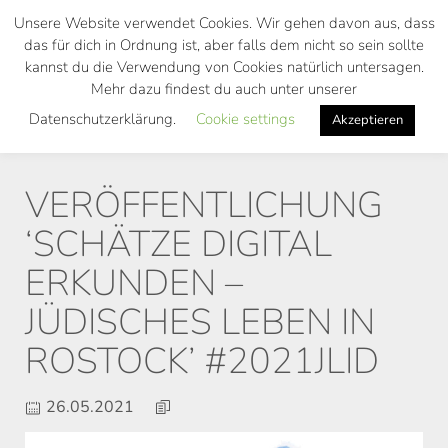
Skip
Unsere Website verwendet Cookies. Wir gehen davon aus, dass
to
das für dich in Ordnung ist, aber falls dem nicht so sein sollte
main
kannst du die Verwendung von Cookies natürlich untersagen.
Toggl
content
Mehr dazu findest du auch unter unserer
navig
Datenschutzerklärung.
Cookie settings
Akzeptieren
VERÖFFENTLICHUNG
‘SCHÄTZE DIGITAL
ERKUNDEN –
JÜDISCHES LEBEN IN
ROSTOCK’ #2021JLID
26.05.2021