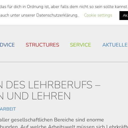
 für dich in Ordnung ist, aber falls dem nicht so sein sollte kann
 SEMESTER TICKET
HOUSING SITUATION IN ROSTOC
 auch unter unserer Datenschutzerklärung.
Cookie settings
Ak
DVICE
STRUCTURES
SERVICE
AKTUELLE
 DES LEHRBERUFS –
EN UND LEHREN
ARBEIT
aller gesellschaftlichen Bereiche sind enorme
rbunden. Auf welche Arbeitswelt müssen sich Lehrkräft