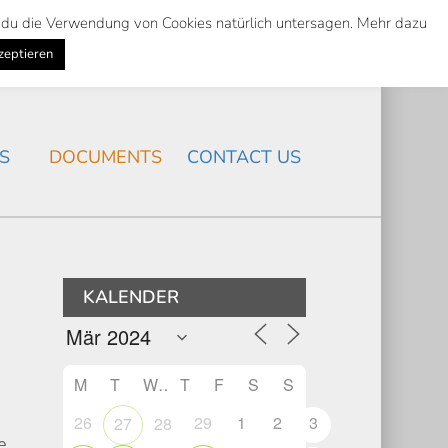
st du die Verwendung von Cookies natürlich untersagen. Mehr dazu
Suche
Search
K
NEWS
/
zeptieren
Search
S
DOCUMENTS
CONTACT US
KALENDER
M
T
W
T
F
S
S
26
29
1
2
3
27
28
e,