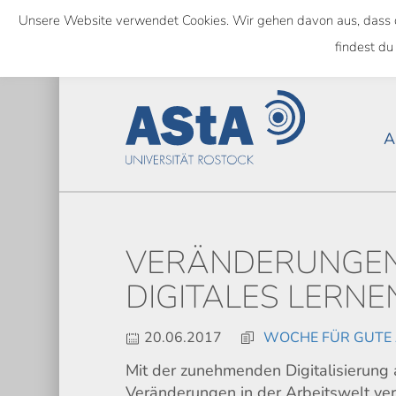
Skip
Unsere Website verwendet Cookies. Wir gehen davon aus, dass das
to
NATIONWIDE
findest du
main
content
A
VERÄNDERUNGEN
DIGITALES LERN
20.06.2017
WOCHE FÜR GUTE 
Mit der zunehmenden Digitalisierung 
Veränderungen in der Arbeitswelt ve