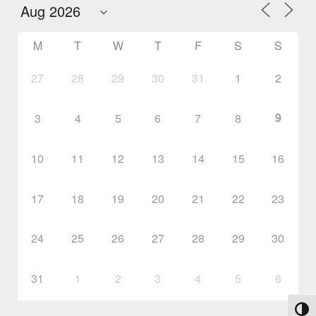
M
T
W
T
F
S
S
27
28
29
30
31
1
2
9
3
4
5
6
7
8
10
11
12
13
14
15
16
17
18
19
20
21
22
23
24
25
26
27
28
29
30
31
1
2
3
4
5
6
Toggl