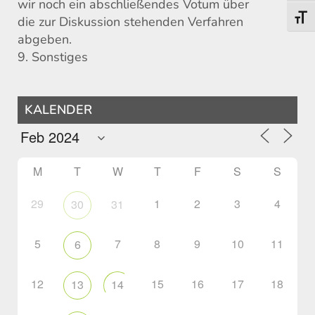
wir noch ein abschließendes Votum über
Toggl
die zur Diskussion stehenden Verfahren
abgeben.
9. Sonstiges
KALENDER
M
T
W
T
F
S
S
29
1
2
3
4
30
31
5
7
8
9
10
11
6
12
15
16
17
18
13
14