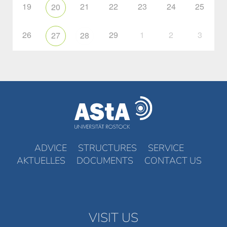
19
21
22
23
24
25
20
26
29
1
2
3
27
28
ADVICE
STRUCTURES
SERVICE
AKTUELLES
DOCUMENTS
CONTACT US
VISIT US