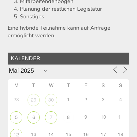
Mitarbeitendenbögen
Planung der restlichen Legislatur
Sonstiges
Eine hybride Teilnahme kann auf Anfrage
ermöglicht werden.
KALENDER
M
T
W
T
F
S
S
28
1
2
3
4
29
30
9
10
11
5
6
7
8
13
14
15
16
17
18
12