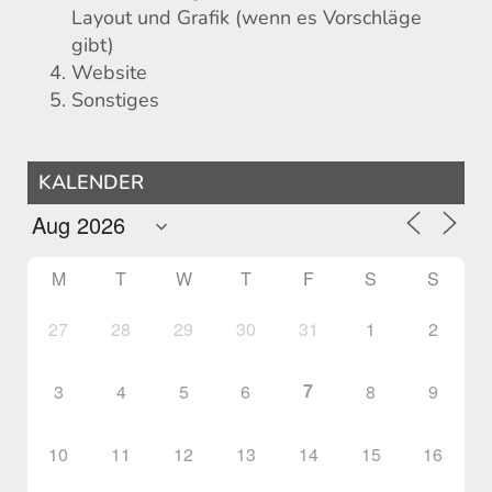
Layout und Grafik (wenn es Vorschläge
gibt)
Website
Sonstiges
KALENDER
M
T
W
T
F
S
S
27
28
29
30
31
1
2
7
3
4
5
6
8
9
10
11
12
13
14
15
16