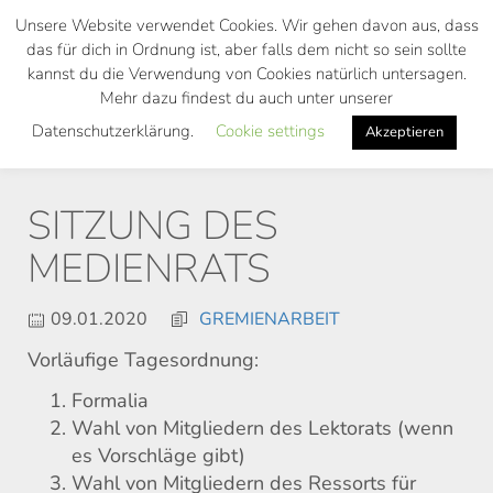
Skip
Unsere Website verwendet Cookies. Wir gehen davon aus, dass
to
das für dich in Ordnung ist, aber falls dem nicht so sein sollte
main
kannst du die Verwendung von Cookies natürlich untersagen.
Toggl
content
Mehr dazu findest du auch unter unserer
navig
Datenschutzerklärung.
Cookie settings
Akzeptieren
SITZUNG DES
MEDIENRATS
09.01.2020
GREMIENARBEIT
Vorläufige Tagesordnung:
Formalia
Wahl von Mitgliedern des Lektorats (wenn
es Vorschläge gibt)
Wahl von Mitgliedern des Ressorts für