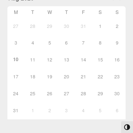
M
T
W
T
F
S
S
27
28
29
30
31
1
2
3
4
5
6
7
8
9
10
11
12
13
14
15
16
17
18
19
20
21
22
23
24
25
26
27
28
29
30
31
1
2
3
4
5
6
Toggl