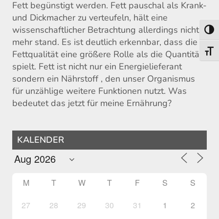
Fett begünstigt werden. Fett pauschal als Krank-
und Dickmacher zu verteufeln, hält eine
wissenschaftlicher Betrachtung allerdings nicht
Toggl
mehr stand. Es ist deutlich erkennbar, dass die
Toggl
Fettqualität eine größere Rolle als die Quantität
spielt. Fett ist nicht nur ein Energielieferant
sondern ein Nährstoff , den unser Organismus
für unzählige weitere Funktionen nutzt. Was
bedeutet das jetzt für meine Ernährung?
KALENDER
M
T
W
T
F
S
S
27
28
29
30
31
1
2