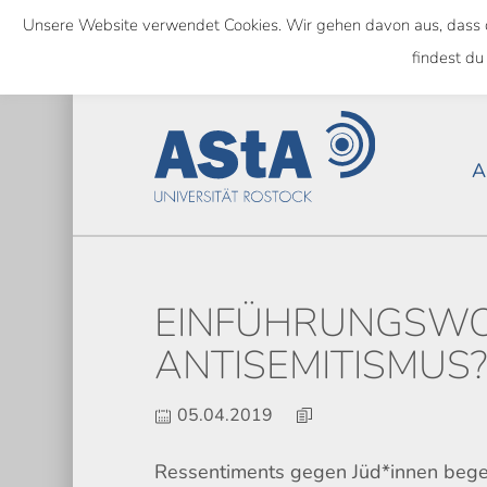
Skip
Unsere Website verwendet Cookies. Wir gehen davon aus, dass das
to
NATIONWIDE
findest du
main
content
A
EINFÜHRUNGSWO
ANTISEMITISMUS
05.04.2019
Ressentiments gegen Jüd*innen begeg