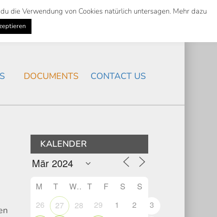
st du die Verwendung von Cookies natürlich untersagen. Mehr dazu
Suche
Search
K
NEWS
/
zeptieren
Search
S
DOCUMENTS
CONTACT US
KALENDER
M
T
W
T
F
S
S
26
29
1
2
3
27
28
en