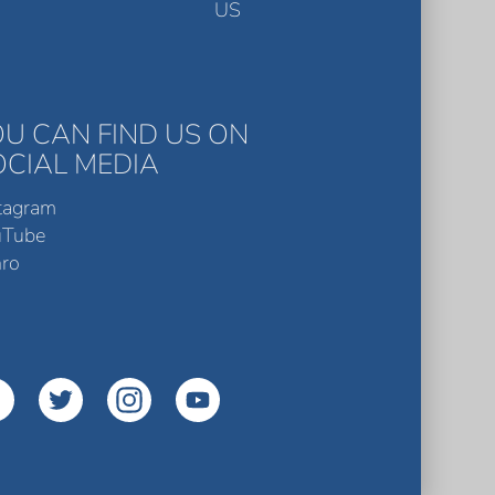
US
OU CAN FIND US ON
OCIAL MEDIA
tagram
uTube
ro