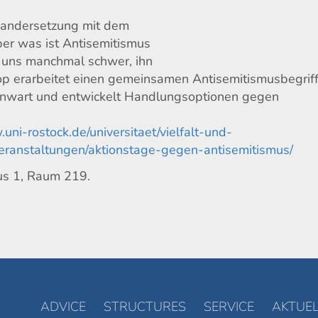
inandersetzung mit dem
ber was ist Antisemitismus
s uns manchmal schwer, ihn
op erarbeitet einen gemeinsamen Antisemitismusbegriff
genwart und entwickelt Handlungsoptionen gegen
uni-rostock.de/universitaet/vielfalt-und-
veranstaltungen/aktionstage-gegen-antisemitismus/
us 1, Raum 219.
ADVICE
STRUCTURES
SERVICE
AKTUEL