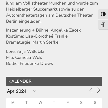
jung am Volkstheater München und wurde zum
Heidelberger Stückemarkt sowie zu den
Autorentheatertagen am Deutschen Theater
Toggl
Berlin eingeladen.
Toggl
Inszenierung + Bühne: Angelika Zacek
Kostüme: Lisa-Dorotheé Franke
Dramaturgie: Martin Stefke
Lore: Anja Willutzki
Mia: Cornelia Wöß
Bettie: Friederike Drews
KALENDER
M
T
W
T
F
S
S