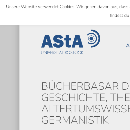
Skip
Unsere Website verwendet Cookies. Wir gehen davon aus, dass das
to
NATIONWIDE
findest du
main
content
A
BÜCHERBASAR D
GESCHICHTE, THE
ALTERTUMSWISS
GERMANISTIK