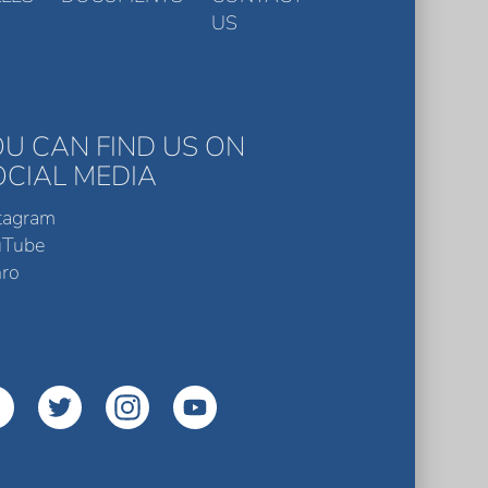
US
OU CAN FIND US ON
OCIAL MEDIA
tagram
uTube
ro