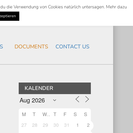
st du die Verwendung von Cookies natürlich untersagen. Mehr dazu
Suche
Search
K
NEWS
/
zeptieren
Search
S
DOCUMENTS
CONTACT US
KALENDER
M
T
W
T
F
S
S
27
28
29
30
31
1
2