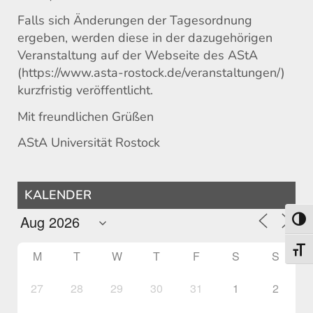
Falls sich Änderungen der Tagesordnung
ergeben, werden diese in der dazugehörigen
Veranstaltung auf der Webseite des AStA
(https://www.asta-rostock.de/veranstaltungen/)
kurzfristig veröffentlicht.
Mit freundlichen Grüßen
AStA Universität Rostock
KALENDER
Toggl
Toggl
M
T
W
T
F
S
S
27
28
29
30
31
1
2