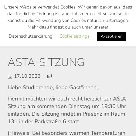
Skip
Unsere Website verwendet Cookies. Wir gehen davon aus, dass
to
das für dich in Ordnung ist, aber falls dem nicht so sein sollte
main
kannst du die Verwendung von Cookies natürlich untersagen.
Toggl
content
Mehr dazu findest du auch unter unserer
navig
Datenschutzerklärung.
Cookie settings
Akzeptieren
ASTA-SITZUNG
17.10.2023
Liebe Studierende, liebe Gäst*innen,
hiermit möchten wir euch recht herzlich zur AStA-
Sitzung am kommenden Dienstag um 19:30 Uhr
einladen. Die Sitzung findet in Präsenz im Raum
131 in der Parkstraße 6 statt.
(Hinweis: Bei besonders warmen Temperaturen