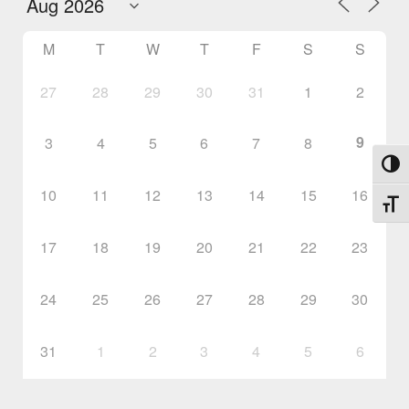
M
T
W
T
F
S
S
27
28
29
30
31
1
2
9
3
4
5
6
7
8
Toggl
10
11
12
13
14
15
16
Toggl
17
18
19
20
21
22
23
24
25
26
27
28
29
30
31
1
2
3
4
5
6