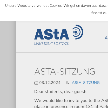
Skip
Unsere Website verwendet Cookies. Wir gehen davon aus, dass das
to
NATIONWIDE
findest du
main
content
A
ASTA-SITZUNG
03.12.2024
AStA-SITZUNG
Dear students, dear guests,
We would like to invite you to the A
place in presence in room 131 at Park