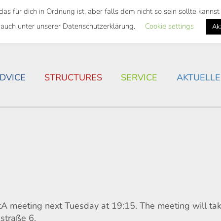
 für dich in Ordnung ist, aber falls dem nicht so sein sollte kann
 SEMESTER TICKET
HOUSING SITUATION IN ROSTOC
 auch unter unserer Datenschutzerklärung.
Cookie settings
Ak
DVICE
STRUCTURES
SERVICE
AKTUELLE
StA meeting next Tuesday at 19:15. The meeting will ta
straße 6.