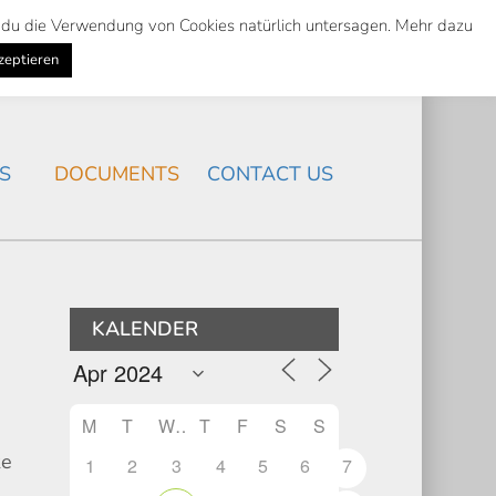
st du die Verwendung von Cookies natürlich untersagen. Mehr dazu
Suche
Search
K
NEWS
/
zeptieren
Search
S
DOCUMENTS
CONTACT US
KALENDER
M
T
W
T
F
S
S
ke
1
2
3
4
5
6
7