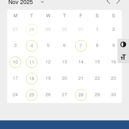
M
T
W
T
F
S
S
27
29
30
31
1
2
28
3
5
6
8
9
4
7
Toggl
Toggl
12
13
14
15
16
10
11
17
19
20
21
22
23
18
24
26
27
29
30
25
28