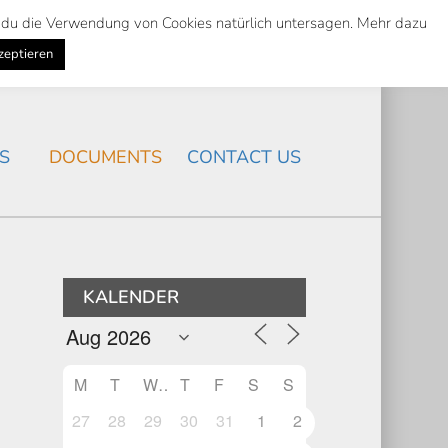
st du die Verwendung von Cookies natürlich untersagen. Mehr dazu
Suche
Search
K
NEWS
/
zeptieren
Search
S
DOCUMENTS
CONTACT US
KALENDER
M
T
W
T
F
S
S
5
27
28
29
30
31
1
2