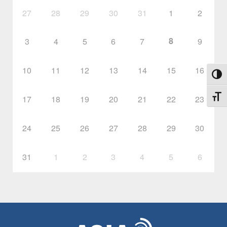
27
28
29
30
31
1
2
8
3
4
5
6
7
9
10
11
12
13
14
15
16
Toggl
17
18
19
20
21
22
23
Toggl
24
25
26
27
28
29
30
31
1
2
3
4
5
6