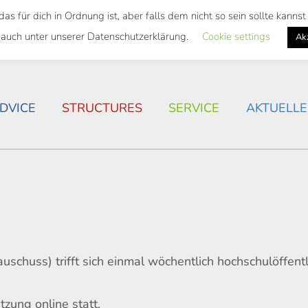
 für dich in Ordnung ist, aber falls dem nicht so sein sollte kann
 SEMESTER TICKET
HOUSING SITUATION IN ROSTOC
 auch unter unserer Datenschutzerklärung.
Cookie settings
Ak
DVICE
STRUCTURES
SERVICE
AKTUELLE
chuss) trifft sich einmal wöchentlich hochschulöffentl
zung online statt.