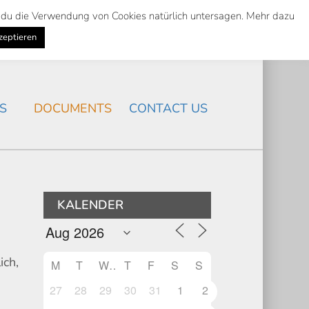
st du die Verwendung von Cookies natürlich untersagen. Mehr dazu
Suche
Search
K
NEWS
/
zeptieren
Search
S
DOCUMENTS
CONTACT US
KALENDER
ich,
M
T
W
T
F
S
S
27
28
29
30
31
1
2