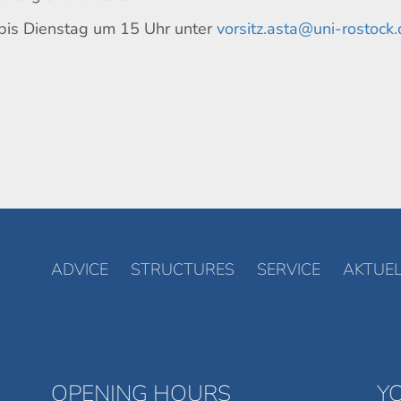
e bis Dienstag um 15 Uhr unter
vorsitz.asta@uni-rostock
ADVICE
STRUCTURES
SERVICE
AKTUEL
OPENING HOURS
Y