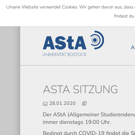
Skip
Unsere Website verwendet Cookies. Wir gehen davon aus, dass das
to
NATIONWIDE
findest du
main
content
A
ASTA SITZUNG
28.01.2020
Der AStA (Allgemeiner Studierendenaus
immer dienstags 19:00 Uhr.
Bedingt durch COVID-19 findet die Sit