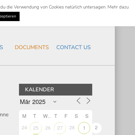
st du die Verwendung von Cookies natürlich untersagen. Mehr dazu
Suche
Search
K
NEWS
/
zeptieren
Search
S
DOCUMENTS
CONTACT US
KALENDER
Anne
M
T
W
T
F
S
S
24
28
2
25
26
27
1