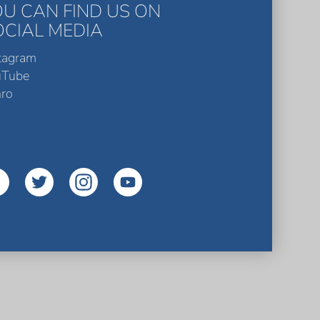
OU CAN FIND US ON
OCIAL MEDIA
tagram
uTube
ro